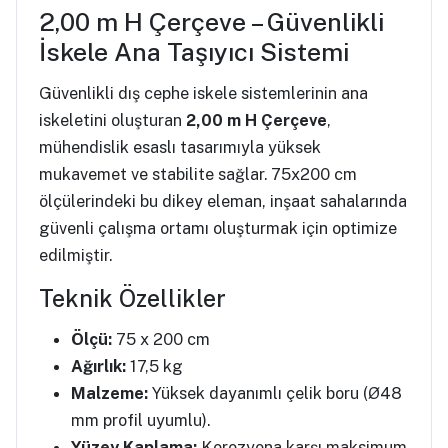
2,00 m H Çerçeve – Güvenlikli
İskele Ana Taşıyıcı Sistemi
Güvenlikli dış cephe iskele sistemlerinin ana
iskeletini oluşturan
2,00 m H Çerçeve
,
mühendislik esaslı tasarımıyla yüksek
mukavemet ve stabilite sağlar. 75x200 cm
ölçülerindeki bu dikey eleman, inşaat sahalarında
güvenli çalışma ortamı oluşturmak için optimize
edilmiştir.
Teknik Özellikler
Ölçü:
75 x 200 cm
Ağırlık:
17,5 kg
Malzeme:
Yüksek dayanımlı çelik boru (Ø48
mm profil uyumlu).
Yüzey Kaplama:
Korozyona karşı maksimum