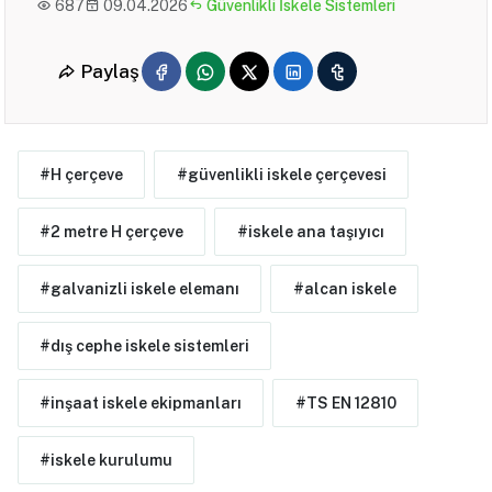
687
09.04.2026
Güvenlikli İskele Sistemleri
Paylaş
#H çerçeve
#güvenlikli iskele çerçevesi
#2 metre H çerçeve
#iskele ana taşıyıcı
#galvanizli iskele elemanı
#alcan iskele
#dış cephe iskele sistemleri
#inşaat iskele ekipmanları
#TS EN 12810
#iskele kurulumu