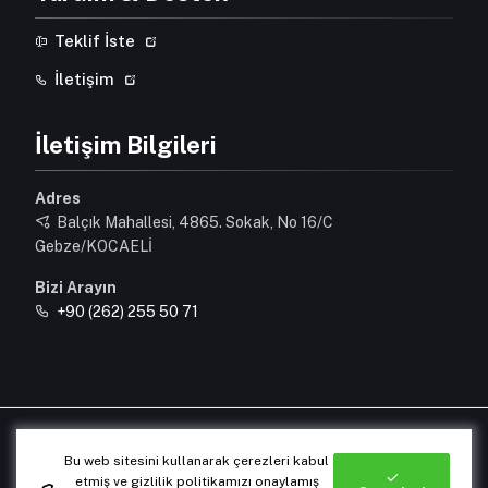
Teklif İste
İletişim
İletişim Bilgileri
Adres
Balçık Mahallesi, 4865. Sokak, No 16/C
Gebze/KOCAELİ
Bizi Arayın
+90 (262) 255 50 71
© 2026 Tüm Hakları Saklıdır.
Bu web sitesini kullanarak çerezleri kabul
Designed & Developed by
OrhunAjans
etmiş ve gizlilik politikamızı onaylamış