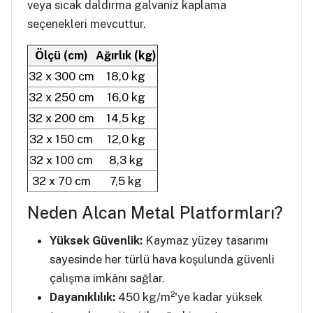
veya sıcak daldırma galvaniz kaplama
seçenekleri mevcuttur.
Ölçü (cm)
Ağırlık (kg)
32 x 300 cm
18,0 kg
32 x 250 cm
16,0 kg
32 x 200 cm
14,5 kg
32 x 150 cm
12,0 kg
32 x 100 cm
8,3 kg
32 x 70 cm
7,5 kg
Neden Alcan Metal Platformları?
Yüksek Güvenlik:
Kaymaz yüzey tasarımı
sayesinde her türlü hava koşulunda güvenli
çalışma imkânı sağlar.
Dayanıklılık:
450 kg/m²'ye kadar yüksek